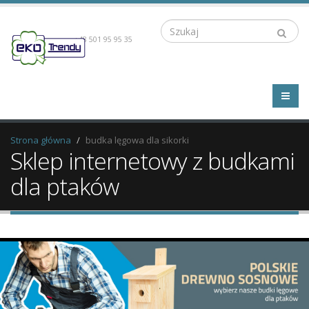
Szukaj
+48 501 95 95 35
Strona główna
budka lęgowa dla sikorki
Sklep internetowy z budkami
dla ptaków