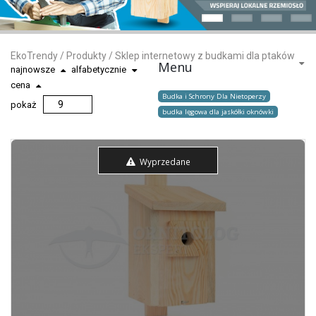
EkoTrendy
/
Produkty
/
Sklep internetowy z budkami dla ptaków
Menu
najnowsze
alfabetycznie
cena
Budka i Schrony Dla Nietoperzy
pokaż
budka lęgowa dla jaskółki oknówki
Wyprzedane