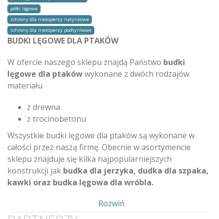
półki lęgowe
schrony dla nietoperzy natynkowe
schrony dla nietoperzy podtynkowe
BUDKI LĘGOWE DLA PTAKÓW
W ofercie naszego sklepu znajdą Państwo
budki
lęgowe dla ptaków
wykonane z dwóch rodzajów
materiału
z drewna
z trocinobetonu
Wszystkie budki lęgowe dla ptaków są wykonane w
całości przez naszą firmę. Obecnie w asortymencie
sklepu znajduje się kilka najpopularniejszych
konstrukcji jak
budka dla jerzyka, dudka dla szpaka,
kawki oraz budka lęgowa dla wróbla.
Pokaż
Rozwiń