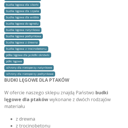
budka lęgowa dla sikorki
budka lęgowa dla szpaka
budka lęgowa dla wróbla
budka lęgowa do ogrodu
budka lęgowa natynkowa
budka lęgowa podtynkowa
budka lęgowa z drewna
budka lęgowa z trocinobetonu
półka lęgowa dla jaskółki oknówki
półki lęgowe
schrony dla nietoperzy natynkowe
schrony dla nietoperzy podtynkowe
BUDKI LĘGOWE DLA PTAKÓW
W ofercie naszego sklepu znajdą Państwo
budki
lęgowe dla ptaków
wykonane z dwóch rodzajów
materiału
z drewna
z trocinobetonu