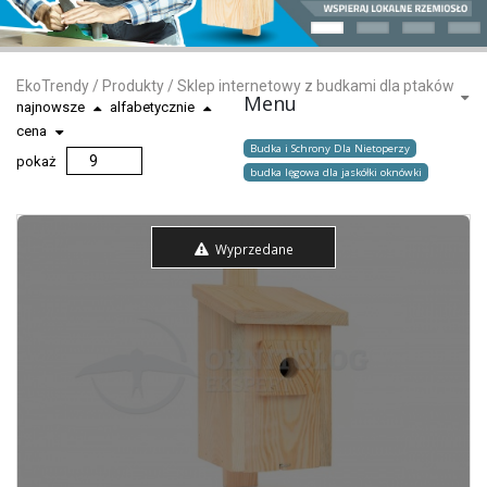
EkoTrendy
/
Produkty
/
Sklep internetowy z budkami dla ptaków
Menu
najnowsze
alfabetycznie
cena
Budka i Schrony Dla Nietoperzy
pokaż
budka lęgowa dla jaskółki oknówki
Wyprzedane