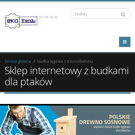
Szukaj
+48 501 95 95 35
Strona główna
budka lęgowa z trocinobetonu
Sklep internetowy z budkami
dla ptaków