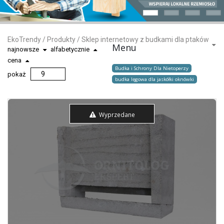
EkoTrendy
/
Produkty
/
Sklep internetowy z budkami dla ptaków
Menu
najnowsze
alfabetycznie
cena
Budka i Schrony Dla Nietoperzy
pokaż
budka lęgowa dla jaskółki oknówki
Wyprzedane