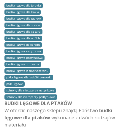
budka lęgowa dla jerzyka
budka lęgowa dla kawki
budka lęgowa dla ptaków
budka lęgowa dla sikorki
budka lęgowa dla szpaka
budka lęgowa dla wróbla
budka lęgowa do ogrodu
budka lęgowa natynkowa
budka lęgowa podtynkowa
budka lęgowa z drewna
budka lęgowa z trocinobetonu
półka lęgowa dla jaskółki oknówki
półki lęgowe
schrony dla nietoperzy natynkowe
schrony dla nietoperzy podtynkowe
BUDKI LĘGOWE DLA PTAKÓW
W ofercie naszego sklepu znajdą Państwo
budki
lęgowe dla ptaków
wykonane z dwóch rodzajów
materiału