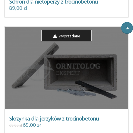
Schron dla nietoperzy z trocinobetonu
89,00 zł
%
Wyprzedane
Skrzynka dla jerzyków z trocinobetonu
65,00 zł
69,00 zł