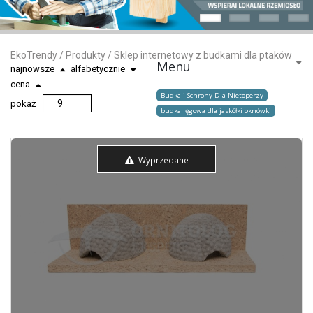
EkoTrendy
/
Produkty
/
Sklep internetowy z budkami dla ptaków
Menu
najnowsze
alfabetycznie
cena
Budka i Schrony Dla Nietoperzy
pokaż
budka lęgowa dla jaskółki oknówki
Wyprzedane