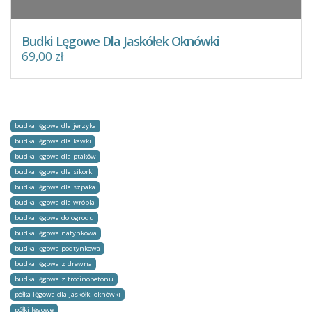
Budki Lęgowe Dla Jaskółek Oknówki
69,00 zł
budka lęgowa dla jerzyka
budka lęgowa dla kawki
budka lęgowa dla ptaków
budka lęgowa dla sikorki
budka lęgowa dla szpaka
budka lęgowa dla wróbla
budka lęgowa do ogrodu
budka lęgowa natynkowa
budka lęgowa podtynkowa
budka lęgowa z drewna
budka lęgowa z trocinobetonu
półka lęgowa dla jaskółki oknówki
półki lęgowe