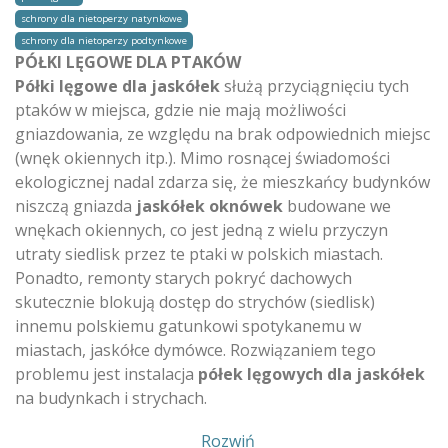
schrony dla nietoperzy natynkowe
schrony dla nietoperzy podtynkowe
PÓŁKI LĘGOWE DLA PTAKÓW
Półki lęgowe dla jaskółek
służą przyciągnięciu tych
ptaków w miejsca, gdzie nie mają możliwości
gniazdowania, ze względu na brak odpowiednich miejsc
(wnęk okiennych itp.). Mimo rosnącej świadomości
ekologicznej nadal zdarza się, że mieszkańcy budynków
niszczą gniazda
jaskółek oknówek
budowane we
wnękach okiennych, co jest jedną z wielu przyczyn
utraty siedlisk przez te ptaki w polskich miastach.
Ponadto, remonty starych pokryć dachowych
skutecznie blokują dostęp do strychów (siedlisk)
innemu polskiemu gatunkowi spotykanemu w
miastach, jaskółce dymówce. Rozwiązaniem tego
problemu jest instalacja
półek lęgowych dla jaskółek
na budynkach i strychach.
Pokaż
Rozwiń