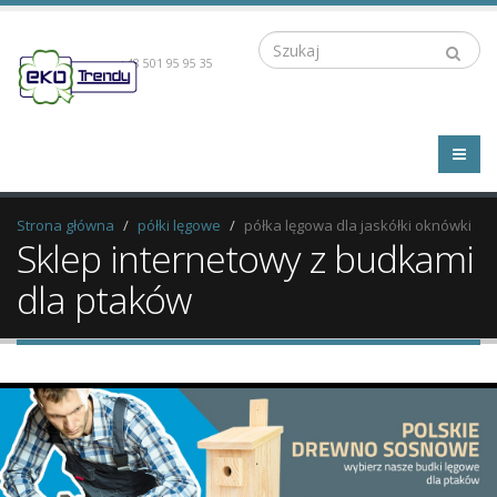
Szukaj
+48 501 95 95 35
Strona główna
półki lęgowe
półka lęgowa dla jaskółki oknówki
Sklep internetowy z budkami
dla ptaków