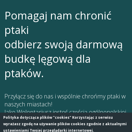
Pomagaj nam chronić
ptaki
odbierz swoją darmową
budkę lęgową dla
ptaków.
Przyłącz się do nas i wspólnie chrońmy ptaki w
naszych miastach!
Jako Wolontariusz jesteś częścią ogólnopolskiej
Polityka dotycząca plików "cookies" Korzystając z serwisu
sieci osób, które interesują się ptakami. Dziel
wyrażasz zgodę na używanie plików cookies zgodnie z aktualnymi
się z innymi swoimi doświadczeniami i
ustawieniami Twojej przeglądarki internetowej.