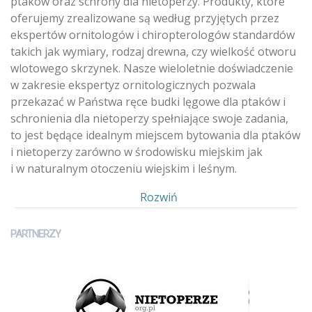
ptaków oraz schrony dla nietoperzy. Produkty, które
oferujemy zrealizowane są według przyjętych przez
ekspertów ornitologów i chiropterologów standardów
takich jak wymiary, rodzaj drewna, czy wielkość otworu
wlotowego skrzynek. Nasze wieloletnie doświadczenie
w zakresie ekspertyz ornitologicznych pozwala
przekazać w Państwa ręce budki lęgowe dla ptaków i
schronienia dla nietoperzy spełniające swoje zadania,
to jest będące idealnym miejscem bytowania dla ptaków
i nietoperzy zarówno w środowisku miejskim jak
i w naturalnym otoczeniu wiejskim i leśnym.
Pokaż
Rozwiń
PARTNERZY