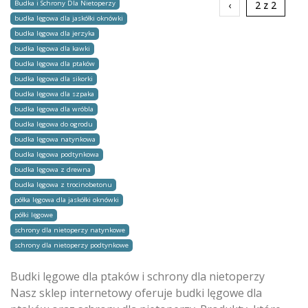
Budka i Schrony Dla Nietoperzy
‹
2 z 2
budka lęgowa dla jaskółki oknówki
budka lęgowa dla jerzyka
budka lęgowa dla kawki
budka lęgowa dla ptaków
budka lęgowa dla sikorki
budka lęgowa dla szpaka
budka lęgowa dla wróbla
budka lęgowa do ogrodu
budka lęgowa natynkowa
budka lęgowa podtynkowa
budka lęgowa z drewna
budka lęgowa z trocinobetonu
półka lęgowa dla jaskółki oknówki
półki lęgowe
schrony dla nietoperzy natynkowe
schrony dla nietoperzy podtynkowe
Budki lęgowe dla ptaków i schrony dla nietoperzy
Nasz sklep internetowy oferuje budki lęgowe dla