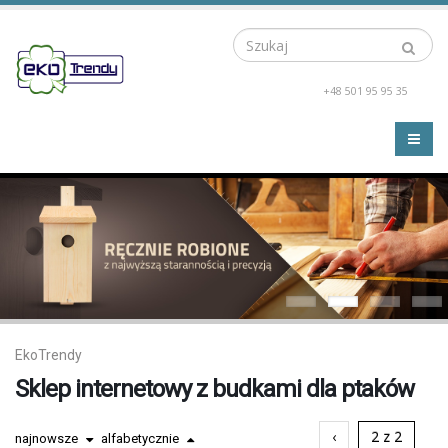
Szukaj
+48 501 95 95 35
EkoTrendy
Sklep internetowy z budkami dla ptaków
‹
2 z 2
najnowsze
alfabetycznie