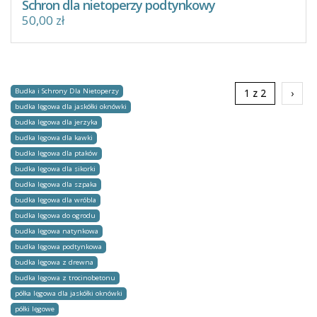
Schron dla nietoperzy podtynkowy
50,00 zł
Budka i Schrony Dla Nietoperzy
1 z 2
›
budka lęgowa dla jaskółki oknówki
budka lęgowa dla jerzyka
budka lęgowa dla kawki
budka lęgowa dla ptaków
budka lęgowa dla sikorki
budka lęgowa dla szpaka
budka lęgowa dla wróbla
budka lęgowa do ogrodu
budka lęgowa natynkowa
budka lęgowa podtynkowa
budka lęgowa z drewna
budka lęgowa z trocinobetonu
półka lęgowa dla jaskółki oknówki
półki lęgowe