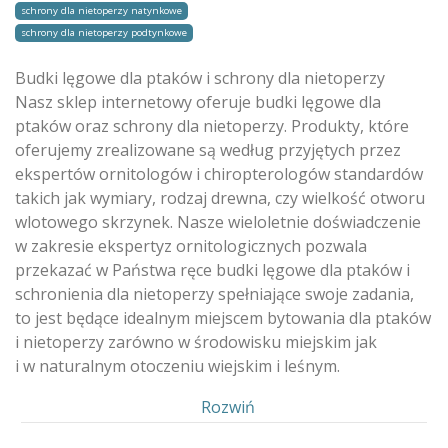
schrony dla nietoperzy natynkowe
schrony dla nietoperzy podtynkowe
Budki lęgowe dla ptaków i schrony dla nietoperzy
Nasz sklep internetowy oferuje budki lęgowe dla
ptaków oraz schrony dla nietoperzy. Produkty, które
oferujemy zrealizowane są według przyjętych przez
ekspertów ornitologów i chiropterologów standardów
takich jak wymiary, rodzaj drewna, czy wielkość otworu
wlotowego skrzynek. Nasze wieloletnie doświadczenie
w zakresie ekspertyz ornitologicznych pozwala
przekazać w Państwa ręce budki lęgowe dla ptaków i
schronienia dla nietoperzy spełniające swoje zadania,
to jest będące idealnym miejscem bytowania dla ptaków
i nietoperzy zarówno w środowisku miejskim jak
i w naturalnym otoczeniu wiejskim i leśnym.
Pokaż
Rozwiń