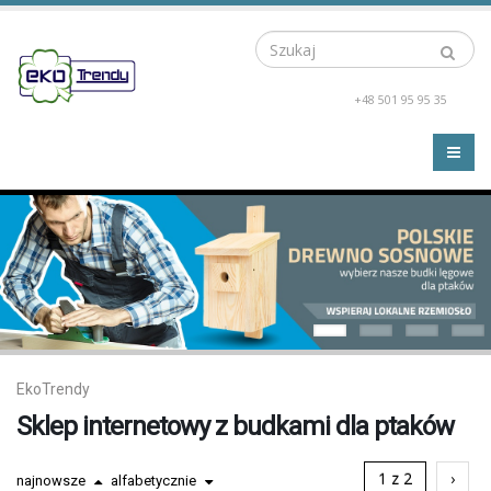
Szukaj
+48 501 95 95 35
EkoTrendy
Sklep internetowy z budkami dla ptaków
1 z 2
›
najnowsze
alfabetycznie