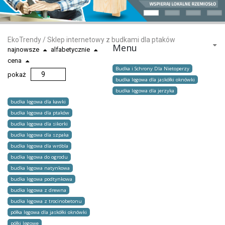
EkoTrendy
/
Sklep internetowy z budkami dla ptaków
Menu
najnowsze
alfabetycznie
cena
Budka i Schrony Dla Nietoperzy
pokaż
budka lęgowa dla jaskółki oknówki
budka lęgowa dla jerzyka
budka lęgowa dla kawki
budka lęgowa dla ptaków
budka lęgowa dla sikorki
budka lęgowa dla szpaka
budka lęgowa dla wróbla
budka lęgowa do ogrodu
budka lęgowa natynkowa
budka lęgowa podtynkowa
budka lęgowa z drewna
budka lęgowa z trocinobetonu
półka lęgowa dla jaskółki oknówki
półki lęgowe