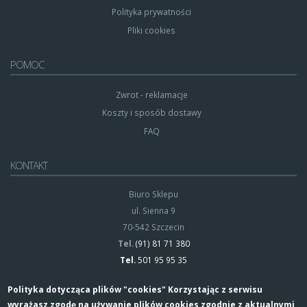
Polityka prywatności
Pliki cookies
POMOC
Zwrot - reklamacje
Koszty i sposób dostawy
FAQ
KONTAKT
Biuro Sklepu
ul. Sienna 9
70-542 Szczecin
Tel.
(91) 81 71 380
Tel.
501 95 95 35
Polityka dotycząca plików "cookies" Korzystając z serwisu
wyrażasz zgodę na używanie plików cookies zgodnie z aktualnymi