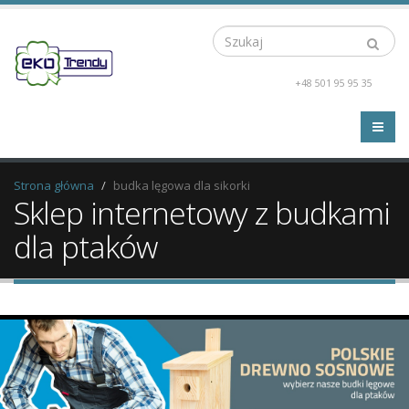
Szukaj
+48 501 95 95 35
Strona główna
budka lęgowa dla sikorki
Sklep internetowy z budkami
dla ptaków