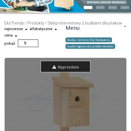
EkoTrendy
/
Produkty
/
Sklep internetowy z budkami dla ptaków
Menu
najnowsze
alfabetycznie
cena
Budka i Schrony Dla Nietoperzy
pokaż
budka lęgowa dla jaskółki oknówki
Wyprzedane