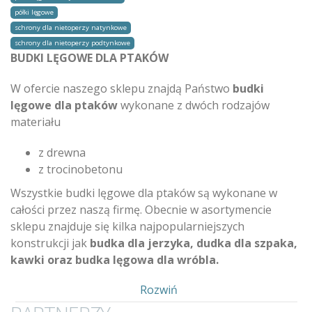
półki lęgowe
schrony dla nietoperzy natynkowe
schrony dla nietoperzy podtynkowe
BUDKI LĘGOWE DLA PTAKÓW
W ofercie naszego sklepu znajdą Państwo
budki
lęgowe dla ptaków
wykonane z dwóch rodzajów
materiału
z drewna
z trocinobetonu
Wszystkie budki lęgowe dla ptaków są wykonane w
całości przez naszą firmę. Obecnie w asortymencie
sklepu znajduje się kilka najpopularniejszych
konstrukcji jak
budka dla jerzyka, dudka dla szpaka,
kawki oraz budka lęgowa dla wróbla.
Pokaż
Rozwiń