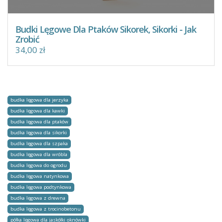
Budki Lęgowe Dla Ptaków Sikorek, Sikorki - Jak
Zrobić
34,00 zł
budka lęgowa dla jerzyka
budka lęgowa dla kawki
budka lęgowa dla ptaków
budka lęgowa dla sikorki
budka lęgowa dla szpaka
budka lęgowa dla wróbla
budka lęgowa do ogrodu
budka lęgowa natynkowa
budka lęgowa podtynkowa
budka lęgowa z drewna
budka lęgowa z trocinobetonu
półka lęgowa dla jaskółki oknówki