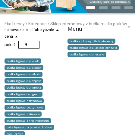
EkoTrendy
/
Kategorie
/
Sklep internetowy z budkami dla ptaków
Menu
najnowsze
alfabetycznie
cena
Budka i Schrony Dla Nietoperzy
pokaż
budka lęgowa dla jaskółki oknówki
budka lęgowa dla jerzyka
budka lęgowa dla kawki
budka lęgowa dla ptaków
budka lęgowa dla sikorki
budka lęgowa dla szpaka
budka lęgowa dla wróbla
budka lęgowa do ogrodu
budka lęgowa natynkowa
budka lęgowa podtynkowa
budka lęgowa z drewna
budka lęgowa z trocinobetonu
półka lęgowa dla jaskółki oknówki
półki lęgowe