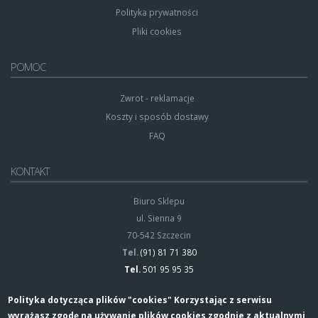
Polityka prywatności
Pliki cookies
POMOC
Zwrot - reklamacje
Koszty i sposób dostawy
FAQ
KONTAKT
Biuro Sklepu
ul. Sienna 9
70-542 Szczecin
Tel.
(91) 81 71 380
Tel.
501 95 95 35
Polityka dotycząca plików "cookies" Korzystając z serwisu
wyrażasz zgodę na używanie plików cookies zgodnie z aktualnymi