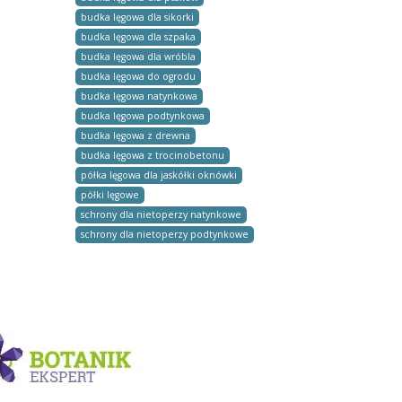
budka lęgowa dla sikorki
budka lęgowa dla szpaka
budka lęgowa dla wróbla
budka lęgowa do ogrodu
budka lęgowa natynkowa
budka lęgowa podtynkowa
budka lęgowa z drewna
budka lęgowa z trocinobetonu
półka lęgowa dla jaskółki oknówki
półki lęgowe
schrony dla nietoperzy natynkowe
schrony dla nietoperzy podtynkowe