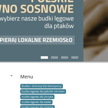
Menu
Budka i Schrony Dla Nietoperzy
budka lęgowa dla jaskółki oknówki
budka lęgowa dla jerzyka
budka lęgowa dla kawki
budka lęgowa dla ptaków