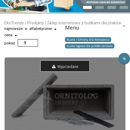
EkoTrendy
/
Produkty
/
Sklep internetowy z budkami dla ptaków
Menu
najnowsze
alfabetycznie
cena
Budka i Schrony Dla Nietoperzy
pokaż
budka lęgowa dla jaskółki oknówki
%
Wyprzedane