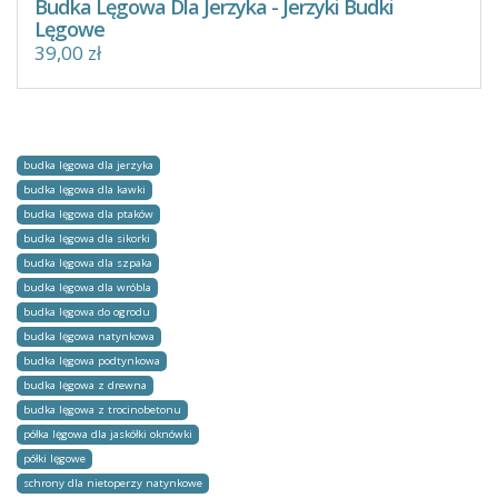
Budka Lęgowa Dla Jerzyka - Jerzyki Budki
Lęgowe
39,00 zł
budka lęgowa dla jerzyka
budka lęgowa dla kawki
budka lęgowa dla ptaków
budka lęgowa dla sikorki
budka lęgowa dla szpaka
budka lęgowa dla wróbla
budka lęgowa do ogrodu
budka lęgowa natynkowa
budka lęgowa podtynkowa
budka lęgowa z drewna
budka lęgowa z trocinobetonu
półka lęgowa dla jaskółki oknówki
półki lęgowe
schrony dla nietoperzy natynkowe