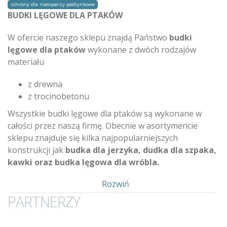
schrony dla nietoperzy podtynkowe
BUDKI LĘGOWE DLA PTAKÓW
W ofercie naszego sklepu znajdą Państwo
budki
lęgowe dla ptaków
wykonane z dwóch rodzajów
materiału
z drewna
z trocinobetonu
Wszystkie budki lęgowe dla ptaków są wykonane w
całości przez naszą firmę. Obecnie w asortymencie
sklepu znajduje się kilka najpopularniejszych
konstrukcji jak
budka dla jerzyka, dudka dla szpaka,
kawki oraz budka lęgowa dla wróbla.
Pokaż
Rozwiń
PARTNERZY