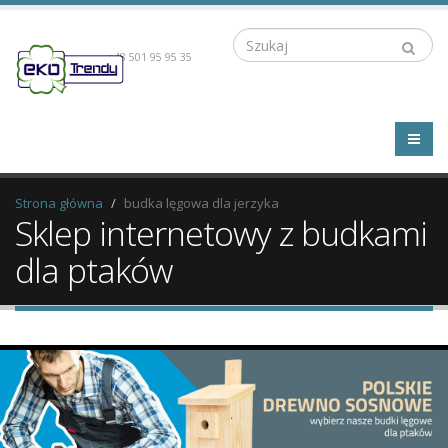
Szukaj
+48 501 95 95 35
Strona główna
budka lęgowa dla jerzyka
Sklep internetowy z budkami
dla ptaków