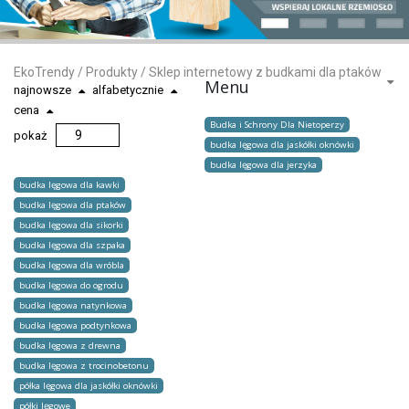
EkoTrendy
/
Produkty
/
Sklep internetowy z budkami dla ptaków
Menu
najnowsze
alfabetycznie
cena
Budka i Schrony Dla Nietoperzy
pokaż
budka lęgowa dla jaskółki oknówki
budka lęgowa dla jerzyka
budka lęgowa dla kawki
budka lęgowa dla ptaków
budka lęgowa dla sikorki
budka lęgowa dla szpaka
budka lęgowa dla wróbla
budka lęgowa do ogrodu
budka lęgowa natynkowa
budka lęgowa podtynkowa
budka lęgowa z drewna
budka lęgowa z trocinobetonu
półka lęgowa dla jaskółki oknówki
półki lęgowe