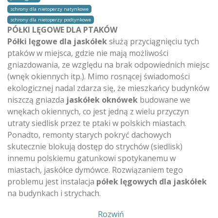
schrony dla nietoperzy natynkowe
schrony dla nietoperzy podtynkowe
PÓŁKI LĘGOWE DLA PTAKÓW
Półki lęgowe dla jaskółek
służą przyciągnięciu tych
ptaków w miejsca, gdzie nie mają możliwości
gniazdowania, ze względu na brak odpowiednich miejsc
(wnęk okiennych itp.). Mimo rosnącej świadomości
ekologicznej nadal zdarza się, że mieszkańcy budynków
niszczą gniazda
jaskółek oknówek
budowane we
wnękach okiennych, co jest jedną z wielu przyczyn
utraty siedlisk przez te ptaki w polskich miastach.
Ponadto, remonty starych pokryć dachowych
skutecznie blokują dostęp do strychów (siedlisk)
innemu polskiemu gatunkowi spotykanemu w
miastach, jaskółce dymówce. Rozwiązaniem tego
problemu jest instalacja
półek lęgowych dla jaskółek
na budynkach i strychach.
Pokaż
Rozwiń