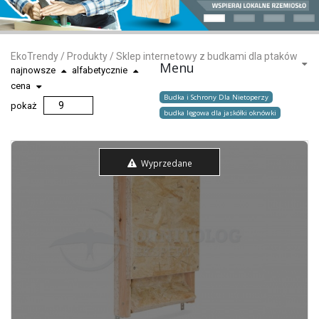
EkoTrendy
/
Produkty
/
Sklep internetowy z budkami dla ptaków
Menu
najnowsze
alfabetycznie
cena
Budka i Schrony Dla Nietoperzy
pokaż
budka lęgowa dla jaskółki oknówki
Wyprzedane