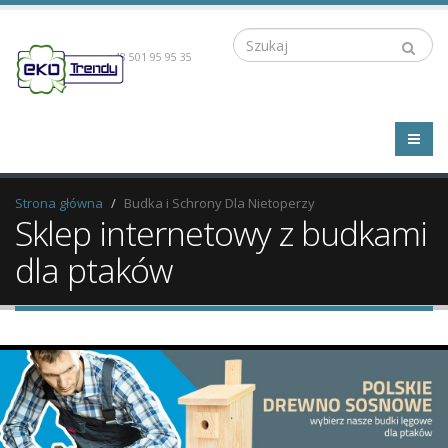
Szukaj
+48 501 95 95 35
Strona główna
Budka i Schrony Dla Nietoperzy
Sklep internetowy z budkami
dla ptaków