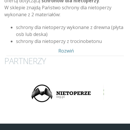
ofertą dotyczącą
schronów dla nietoperzy
.
W sklepie znajdą Państwo schrony dla nietoperzy
wykonane z 2 materiałów:
schrony dla nietoperzy wykonane z drewna (płyta
osb lub deska)
schrony dla nietoperzy z trocinobetonu
Pokaż
Rozwiń
PARTNERZY