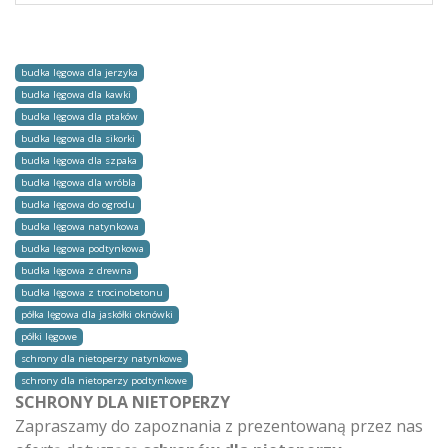
budka lęgowa dla jerzyka
budka lęgowa dla kawki
budka lęgowa dla ptaków
budka lęgowa dla sikorki
budka lęgowa dla szpaka
budka lęgowa dla wróbla
budka lęgowa do ogrodu
budka lęgowa natynkowa
budka lęgowa podtynkowa
budka lęgowa z drewna
budka lęgowa z trocinobetonu
półka lęgowa dla jaskółki oknówki
półki lęgowe
schrony dla nietoperzy natynkowe
schrony dla nietoperzy podtynkowe
SCHRONY DLA NIETOPERZY
Zapraszamy do zapoznania z prezentowaną przez nas