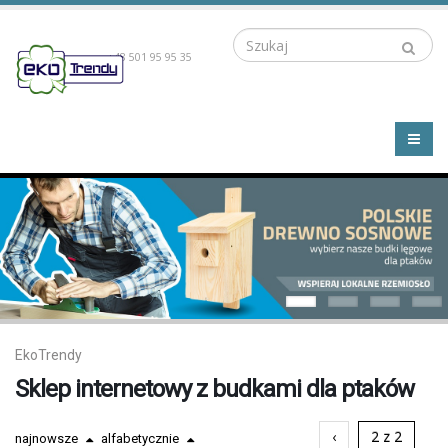
Szukaj
+48 501 95 95 35
EkoTrendy
Sklep internetowy z budkami dla ptaków
‹
2 z 2
najnowsze
alfabetycznie