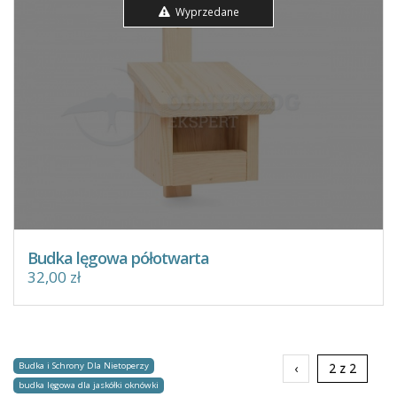
Wyprzedane
Budka lęgowa półotwarta
32,00 zł
Budka i Schrony Dla Nietoperzy
‹
2 z 2
budka lęgowa dla jaskółki oknówki