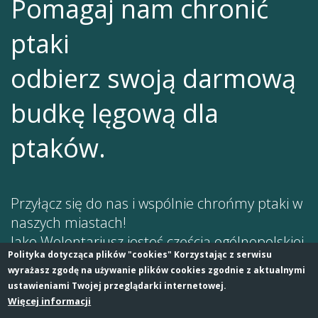
Pomagaj nam chronić
ptaki
odbierz swoją darmową
budkę lęgową dla
ptaków.
Przyłącz się do nas i wspólnie chrońmy ptaki w
naszych miastach!
Jako Wolontariusz jesteś częścią ogólnopolskiej
Polityka dotycząca plików "cookies" Korzystając z serwisu
sieci osób, które interesują się ptakami. Dziel
wyrażasz zgodę na używanie plików cookies zgodnie z aktualnymi
się z innymi swoimi doświadczeniami i
ustawieniami Twojej przeglądarki internetowej.
spostrzeżeniami. Dołącz do grupy, dodawaj
Więcej informacji