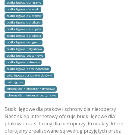
budka lęgowa dla jerzyka
budka lęgowa dla kawki
budka lęgowa dla ptaków
budka lęgowa dla sikorki
budka lęgowa dla szpaka
budka lęgowa dla wróbla
budka lęgowa do ogrodu
budka lęgowa natynkowa
budka lęgowa podtynkowa
budka lęgowa z drewna
budka lęgowa z trocinobetonu
półka lęgowa dla jaskółki oknówki
półki lęgowe
schrony dla nietoperzy natynkowe
schrony dla nietoperzy podtynkowe
Budki lęgowe dla ptaków i schrony dla nietoperzy
Nasz sklep internetowy oferuje budki lęgowe dla
ptaków oraz schrony dla nietoperzy. Produkty, które
oferujemy zrealizowane są według przyjętych przez