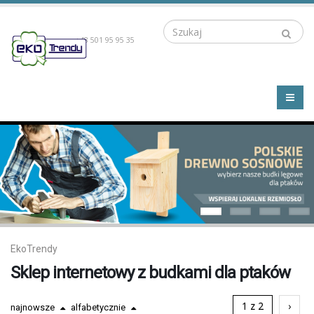
Szukaj
+48 501 95 95 35
EkoTrendy
Sklep internetowy z budkami dla ptaków
1 z 2
›
najnowsze
alfabetycznie