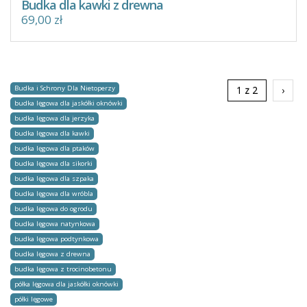
Budka dla kawki z drewna
69,00 zł
Budka i Schrony Dla Nietoperzy
1 z 2
›
budka lęgowa dla jaskółki oknówki
budka lęgowa dla jerzyka
budka lęgowa dla kawki
budka lęgowa dla ptaków
budka lęgowa dla sikorki
budka lęgowa dla szpaka
budka lęgowa dla wróbla
budka lęgowa do ogrodu
budka lęgowa natynkowa
budka lęgowa podtynkowa
budka lęgowa z drewna
budka lęgowa z trocinobetonu
półka lęgowa dla jaskółki oknówki
półki lęgowe