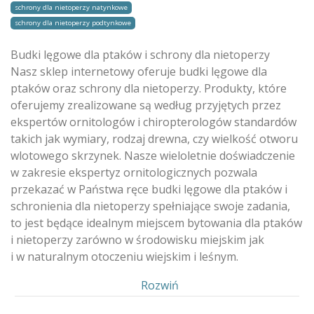
schrony dla nietoperzy natynkowe
schrony dla nietoperzy podtynkowe
Budki lęgowe dla ptaków i schrony dla nietoperzy
Nasz sklep internetowy oferuje budki lęgowe dla
ptaków oraz schrony dla nietoperzy. Produkty, które
oferujemy zrealizowane są według przyjętych przez
ekspertów ornitologów i chiropterologów standardów
takich jak wymiary, rodzaj drewna, czy wielkość otworu
wlotowego skrzynek. Nasze wieloletnie doświadczenie
w zakresie ekspertyz ornitologicznych pozwala
przekazać w Państwa ręce budki lęgowe dla ptaków i
schronienia dla nietoperzy spełniające swoje zadania,
to jest będące idealnym miejscem bytowania dla ptaków
i nietoperzy zarówno w środowisku miejskim jak
i w naturalnym otoczeniu wiejskim i leśnym.
Pokaż
Rozwiń