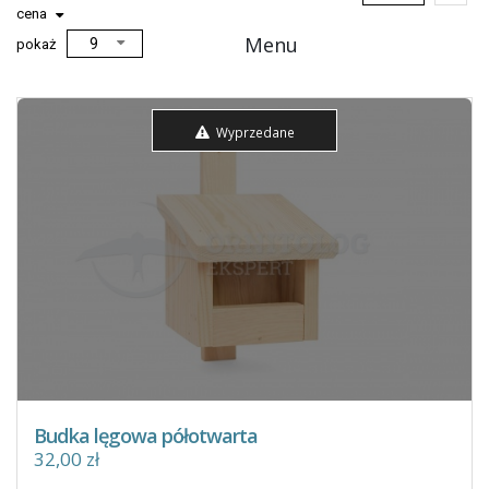
cena
Menu
pokaż
Wyprzedane
Budka lęgowa półotwarta
32,00 zł