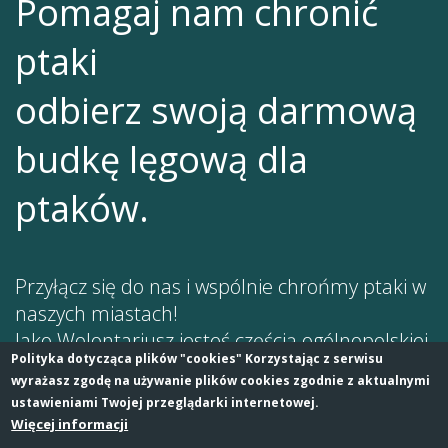
Pomagaj nam chronić
ptaki
odbierz swoją darmową
budkę lęgową dla
ptaków.
Przyłącz się do nas i wspólnie chrońmy ptaki w
naszych miastach!
Jako Wolontariusz jesteś częścią ogólnopolskiej
Polityka dotycząca plików "cookies" Korzystając z serwisu
sieci osób, które interesują się ptakami. Dziel
wyrażasz zgodę na używanie plików cookies zgodnie z aktualnymi
się z innymi swoimi doświadczeniami i
ustawieniami Twojej przeglądarki internetowej.
spostrzeżeniami. Dołącz do grupy, dodawaj
Więcej informacji