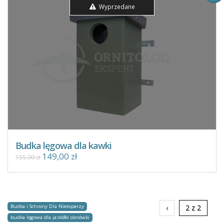
Wyprzedane
Budka lęgowa dla kawki
149,00 zł
155,00 zł
Budka i Schrony Dla Nietoperzy
‹
2 z 2
budka lęgowa dla jaskółki oknówki