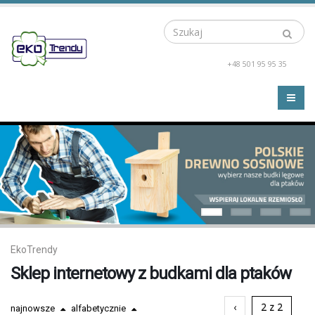
Szukaj
+48 501 95 95 35
EkoTrendy
Sklep internetowy z budkami dla ptaków
‹
2 z 2
najnowsze
alfabetycznie