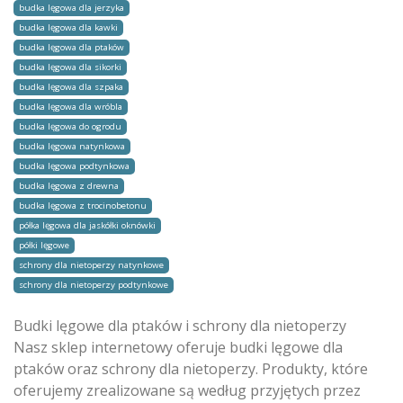
budka lęgowa dla jerzyka
budka lęgowa dla kawki
budka lęgowa dla ptaków
budka lęgowa dla sikorki
budka lęgowa dla szpaka
budka lęgowa dla wróbla
budka lęgowa do ogrodu
budka lęgowa natynkowa
budka lęgowa podtynkowa
budka lęgowa z drewna
budka lęgowa z trocinobetonu
półka lęgowa dla jaskółki oknówki
półki lęgowe
schrony dla nietoperzy natynkowe
schrony dla nietoperzy podtynkowe
Budki lęgowe dla ptaków i schrony dla nietoperzy
Nasz sklep internetowy oferuje budki lęgowe dla
ptaków oraz schrony dla nietoperzy. Produkty, które
oferujemy zrealizowane są według przyjętych przez