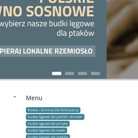
Menu
Budka i Schrony Dla Nietoperzy
budka lęgowa dla jaskółki oknówki
budka lęgowa dla jerzyka
budka lęgowa dla kawki
budka lęgowa dla ptaków