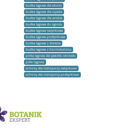
budka lęgowa dla sikorki
budka lęgowa dla szpaka
budka lęgowa dla wróbla
budka lęgowa do ogrodu
budka lęgowa natynkowa
budka lęgowa podtynkowa
budka lęgowa z drewna
budka lęgowa z trocinobetonu
półka lęgowa dla jaskółki oknówki
półki lęgowe
schrony dla nietoperzy natynkowe
schrony dla nietoperzy podtynkowe