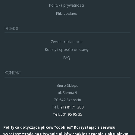
Polityka prywatności
Pliki cookies
POMOC
Zwrot - reklamacje
Koszty i sposób dostawy
FAQ
KONTAKT
Biuro Sklepu
ul. Sienna 9
70-542 Szczecin
Tel.
(91) 81 71 380
Tel.
501 95 95 35
Polityka dotycząca plików "cookies" Korzystając z serwisu
wyrażasz zgodę na używanie plików cookies zgodnie z aktualnymi