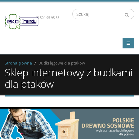
Szukaj
+48 501 95 95 35
Strona główna
Budki lęgowe dla ptaków
Sklep internetowy z budkami
dla ptaków