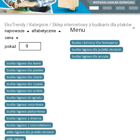
EkoTrendy
/
Kategorie
/
Sklep internetowy z budkami dla ptaków
Menu
najnowsze
alfabetycznie
cena
Budka i Schrony Dla Nietoperzy
pokaż
budka lęgowa dla jaskółki oknówki
budka lęgowa dla jerzyka
budka lęgowa dla kawki
budka lęgowa dla ptaków
budka lęgowa dla sikorki
budka lęgowa dla szpaka
budka lęgowa dla wróbla
budka lęgowa do ogrodu
budka lęgowa natynkowa
budka lęgowa podtynkowa
budka lęgowa z drewna
budka lęgowa z trocinobetonu
półka lęgowa dla jaskółki oknówki
półki lęgowe