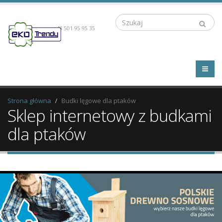
Szukaj
+48 501 95 95 35
Strona główna
Budki lęgowe dla ptaków
Sklep internetowy z budkami
dla ptaków