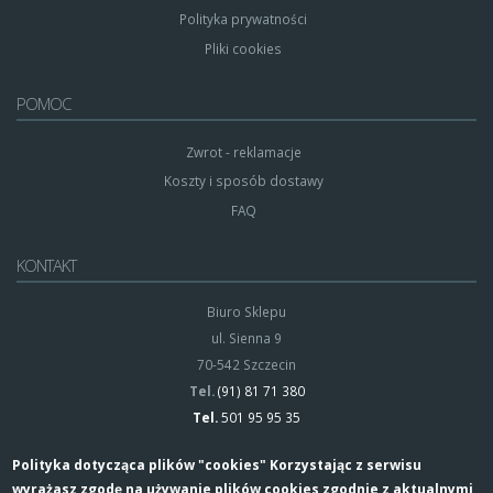
Polityka prywatności
Pliki cookies
POMOC
Zwrot - reklamacje
Koszty i sposób dostawy
FAQ
KONTAKT
Biuro Sklepu
ul. Sienna 9
70-542 Szczecin
Tel.
(91) 81 71 380
Tel.
501 95 95 35
Polityka dotycząca plików "cookies" Korzystając z serwisu
wyrażasz zgodę na używanie plików cookies zgodnie z aktualnymi