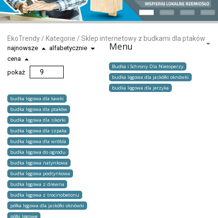
EkoTrendy
/
Kategorie
/
Sklep internetowy z budkami dla ptaków
Menu
najnowsze
alfabetycznie
cena
Budka i Schrony Dla Nietoperzy
pokaż
budka lęgowa dla jaskółki oknówki
budka lęgowa dla jerzyka
budka lęgowa dla kawki
budka lęgowa dla ptaków
budka lęgowa dla sikorki
budka lęgowa dla szpaka
budka lęgowa dla wróbla
budka lęgowa do ogrodu
budka lęgowa natynkowa
budka lęgowa podtynkowa
budka lęgowa z drewna
budka lęgowa z trocinobetonu
półka lęgowa dla jaskółki oknówki
półki lęgowe