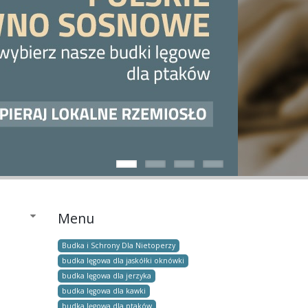
Menu
Budka i Schrony Dla Nietoperzy
budka lęgowa dla jaskółki oknówki
budka lęgowa dla jerzyka
budka lęgowa dla kawki
budka lęgowa dla ptaków