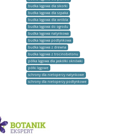
budka lęgowa dla sikorki
budka lęgowa dla szpaka
budka lęgowa dla wróbla
budka lęgowa do ogrodu
budka lęgowa natynkowa
budka lęgowa podtynkowa
budka lęgowa z drewna
budka lęgowa z trocinobetonu
półka lęgowa dla jaskółki oknówki
półki lęgowe
schrony dla nietoperzy natynkowe
schrony dla nietoperzy podtynkowe