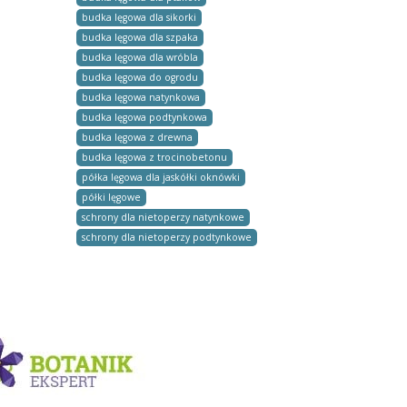
budka lęgowa dla sikorki
budka lęgowa dla szpaka
budka lęgowa dla wróbla
budka lęgowa do ogrodu
budka lęgowa natynkowa
budka lęgowa podtynkowa
budka lęgowa z drewna
budka lęgowa z trocinobetonu
półka lęgowa dla jaskółki oknówki
półki lęgowe
schrony dla nietoperzy natynkowe
schrony dla nietoperzy podtynkowe