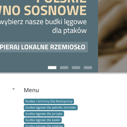
Menu
Budka i Schrony Dla Nietoperzy
budka lęgowa dla jaskółki oknówki
budka lęgowa dla jerzyka
budka lęgowa dla kawki
budka lęgowa dla ptaków