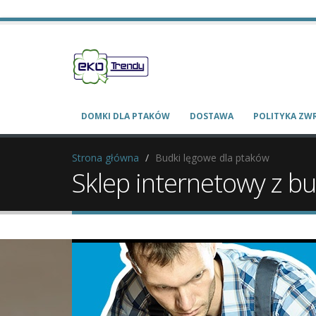
DOMKI DLA PTAKÓW
DOSTAWA
POLITYKA Z
Strona główna
Budki lęgowe dla ptaków
Sklep internetowy z b