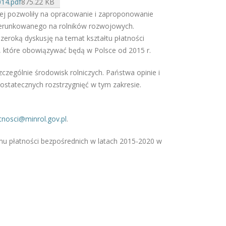
014.pdf
875.22 KB
ej pozwoliły na opracowanie i zaproponowanie
ierunkowanego na rolników rozwojowych.
zeroką dyskusję na temat kształtu płatności
, które obowiązywać będą w Polsce od 2015 r.
zczególnie środowisk rolniczych. Państwa opinie i
statecznych rozstrzygnięć w tym zakresie.
atnosci@minrol.gov.pl
.
 płatności bezpośrednich w latach 2015-2020 w