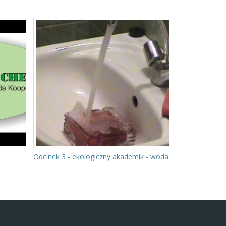
Spotkanie z P
Netorowiczem
Odcinek 3 - ekologiczny akademik - woda