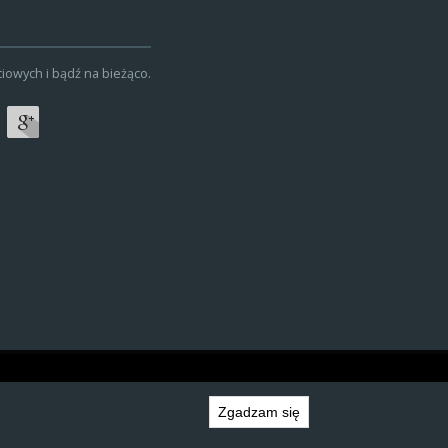
owych i bądź na bieżąco.
Created by
grupa.it
Zgadzam się