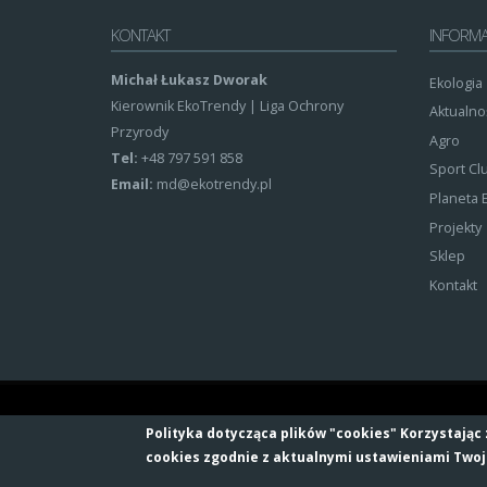
KONTAKT
INFORMA
Michał Łukasz Dworak
Ekologia
Kierownik EkoTrendy | Liga Ochrony
Aktualno
Przyrody
Agro
Tel:
+48 797 591 858
Sport Cl
Email:
md@ekotrendy.pl
Planeta
Projekty
Sklep
Kontakt
Polityka dotycząca plików "cookies" Korzystając
cookies zgodnie z aktualnymi ustawieniami Twoj