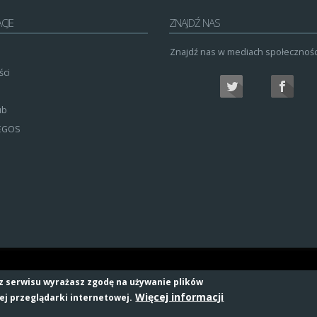
CJE
ZNAJDŹ NAS
Znajdź nas w mediach społeczności
ści
ub
 EGOS
 z serwisu wyrażasz zgodę na używanie plików
Więcej informacji
ej przeglądarki internetowej.