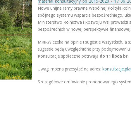
material_konsultacyjny_pb_2015-2020_-_17_06_2
Nowe unijne ramy prawne Wspólnej Polityki Roln
spójnego systemu wsparcia bezpośredniego, uk
Ministerstwo Rolnictwa i Rozwoju Wsi prowadzi s
bezpośrednich w nowej perspektywie finansowej
MRiRW czeka na opinie i sugestie wszystkich, a s
sugestie będą uwzględnione przy podejmowaniu o
Konsultacje społeczne potrwają
do 11 lipca br.
Uwagi można przesyłać na adres:
konsultacje.pl
Szczegółowe omówienie proponowanego systemu