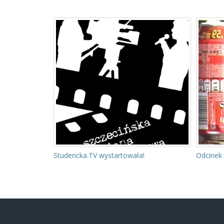
m
Studencka.TV wystartowała!
Odcinek 