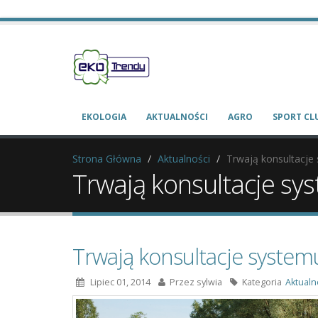
EKOLOGIA
AKTUALNOŚCI
AGRO
SPORT CL
Strona Główna
Aktualności
Trwają konsultacje
Trwają konsultacje sy
Trwają konsultacje system
Lipiec 01, 2014
Przez
sylwia
Kategoria
Aktualn