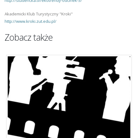
http://studencka.tv/ekotrendy-odcinek-5/
Akademicki Klub Turystyczny "Kroki"
http://www.kroki.zut.edu.pl/
Zobacz także