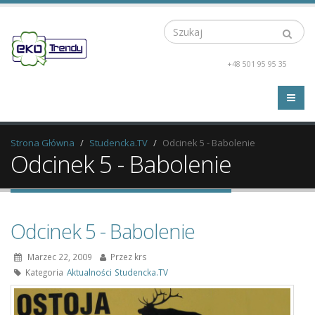
Szukaj
+48 501 95 95 35
Strona Główna
Studencka.TV
Odcinek 5 - Babolenie
Odcinek 5 - Babolenie
Odcinek 5 - Babolenie
Marzec 22, 2009
Przez
krs
Kategoria
Aktualności
Studencka.TV