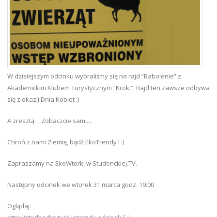
W dzisiejszym odcinku wybraliśmy się na rajd “Babolenie” z
Akademickim Klubem Turystycznym “Kroki”. Rajd ten zawsze odbywa
się z okazji Dnia Kobiet :)
A zresztą… Zobaczcie sami…
Chroń z nami Ziemię, bądź EkoTrendy ! :)
Zapraszamy na EkoWtorki w Studenckiej.TV.
Następny odcinek we wtorek 31 marca godz. 19:00
Oglądaj: