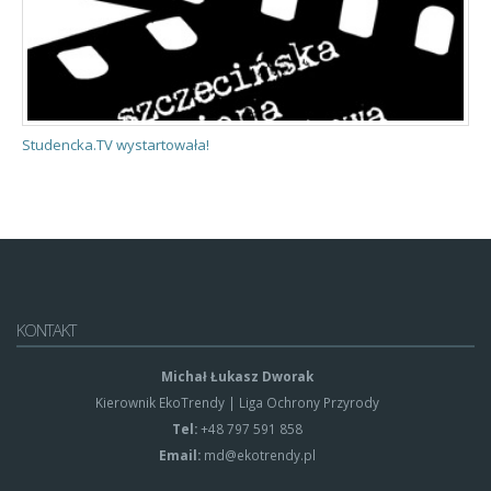
Studencka.TV wystartowała!
O
KONTAKT
Michał Łukasz Dworak
Kierownik EkoTrendy | Liga Ochrony Przyrody
Tel:
+48 797 591 858
Email:
md@ekotrendy.pl