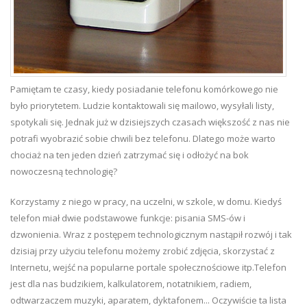
Pamiętam te czasy, kiedy posiadanie telefonu komórkowego nie
było priorytetem. Ludzie kontaktowali się mailowo, wysyłali listy,
spotykali się. Jednak już w dzisiejszych czasach większość z nas nie
potrafi wyobrazić sobie chwili bez telefonu. Dlatego może warto
chociaż na ten jeden dzień zatrzymać się i odłożyć na bok
nowoczesną technologię?
Korzystamy z niego w pracy, na uczelni, w szkole, w domu. Kiedyś
telefon miał dwie podstawowe funkcje: pisania SMS-ów i
dzwonienia. Wraz z postępem technologicznym nastąpił rozwój i tak
dzisiaj przy użyciu telefonu możemy zrobić zdjęcia, skorzystać z
Internetu, wejść na popularne portale społecznościowe itp.Telefon
jest dla nas budzikiem, kalkulatorem, notatnikiem, radiem,
odtwarzaczem muzyki, aparatem, dyktafonem... Oczywiście ta lista