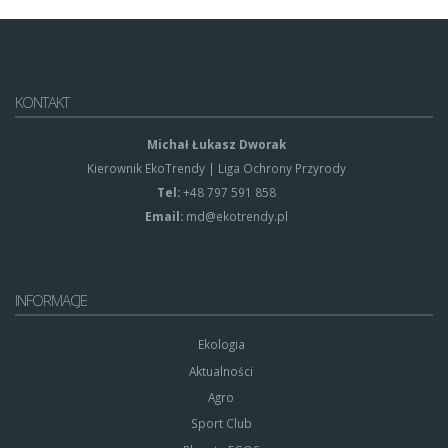
KONTAKT
Michał Łukasz Dworak
Kierownik EkoTrendy | Liga Ochrony Przyrody
Tel:
+48 797 591 858
Email:
md@ekotrendy.pl
INFORMACJE
Ekologia
Aktualności
Agro
Sport Club