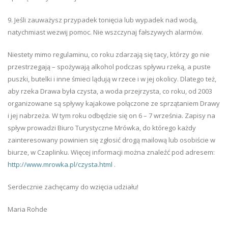
9. Jeśli zauważysz przypadek tonięcia lub wypadek nad wodą,
natychmiast wezwij pomoc. Nie wszczynaj fałszywych alarmów.
Niestety mimo regulaminu, co roku zdarzają się tacy, którzy go nie
przestrzegają – spożywają alkohol podczas spływu rzeką, a puste
puszki, butelki i inne śmieci lądują w rzece i w jej okolicy. Dlatego też,
aby rzeka Drawa była czysta, a woda przejrzysta, co roku, od 2003
organizowane są spływy kajakowe połączone ze sprzątaniem Drawy
i jej nabrzeża. W tym roku odbędzie się on 6 – 7 września. Zapisy na
spływ prowadzi Biuro Turystyczne Mrówka, do którego każdy
zainteresowany powinien się zgłosić drogą mailową lub osobiście w
biurze, w Czaplinku. Więcej informacji można znaleźć pod adresem:
http://www.mrowka.pl/czysta.html
.
Serdecznie zachęcamy do wzięcia udziału!
Maria Rohde