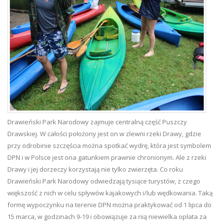
Drawieński Park Narodowy zajmuje centralną część Puszczy
Drawskiej. W całości położony jest on w zlewni rzeki Drawy, gdzie
przy odrobinie szczęścia można spotkać wydrę, która jest symbolem
DPN i w Polsce jest ona gatunkiem prawnie chronionym. Ale z rzeki
Drawy i jej dorzeczy korzystają nie tylko zwierzęta. Co roku
Drawieński Park Narodowy odwiedzają tysiące turystów, z czego
większość z nich w celu spływów kajakowych i/lub wędkowania. Taką
formę wypoczynku na terenie DPN można praktykować od 1 lipca do
15 marca, w godzinach 9-19 i obowiązuje za nią niewielka opłata za