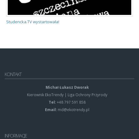
Studencka.TV wystartowała!
O
KONTAKT
Michał Łukasz Dworak
Kierownik EkoTrendy | Liga Ochrony Przyrody
Tel:
+48 797 591 858
Email:
md@ekotrendy.pl
INFORMACJE