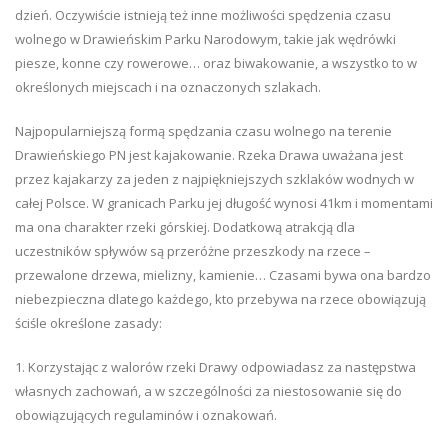
dzień. Oczywiście istnieją też inne możliwości spędzenia czasu
wolnego w Drawieńskim Parku Narodowym, takie jak wędrówki
piesze, konne czy rowerowe… oraz biwakowanie, a wszystko to w
określonych miejscach i na oznaczonych szlakach.
Najpopularniejszą formą spędzania czasu wolnego na terenie
Drawieńskiego PN jest kajakowanie. Rzeka Drawa uważana jest
przez kajakarzy za jeden z najpiękniejszych szklaków wodnych w
całej Polsce. W granicach Parku jej długość wynosi 41km i momentami
ma ona charakter rzeki górskiej. Dodatkową atrakcją dla
uczestników spływów są przeróżne przeszkody na rzece –
przewalone drzewa, mielizny, kamienie… Czasami bywa ona bardzo
niebezpieczna dlatego każdego, kto przebywa na rzece obowiązują
ściśle określone zasady:
1. Korzystając z walorów rzeki Drawy odpowiadasz za następstwa
własnych zachowań, a w szczególności za niestosowanie się do
obowiązujących regulaminów i oznakowań.