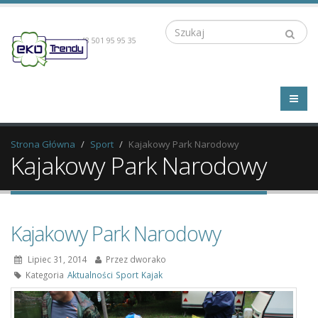
Szukaj
+48 501 95 95 35
Strona Główna
Sport
Kajakowy Park Narodowy
Kajakowy Park Narodowy
Kajakowy Park Narodowy
Lipiec 31, 2014
Przez
dworako
Kategoria
Aktualności
Sport
Kajak