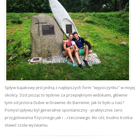
Spływ kajakowy jest jedną z najlepszych form "wypoczynku" w mojej
okolicy. Dziś pisząc to tęsknie za przepięknymi widokami, głównie
tymi od jeziora Dubie w Drawnie do Barnimie.
Jak to było u nas?
Pomysł spływu był generalnie spontaniczny - praktycznie zero
przygotowania fizycznego jak i ...rzeczowego. No cóż, trudno trzeba
stawić czoła wyzwaniu.