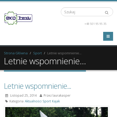
Szukaj
+48 501 95 95 35
Strona Główna
Sport
Letnie wspomnienie...
Letnie wspomnienie...
Letnie wspomnienie...
Listopad 25, 2014
Przez
laurakasper
Kategoria
Aktualności
Sport
Kajak