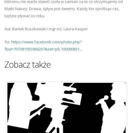
któremu nie warto stawić czoła w zamian za to co otrzymujemy od
Matki Natury. Drawa, spływ jest świetny. Każdy kto spróbuje raz,
będzie pływać co roku.
Aut. Bartek Ruszkowski i mgr inż. Laura Kasper
fot.
https://www.facebook.com/photo.php?
fbid=707381055966267&set=pb.100000831...
Zobacz także