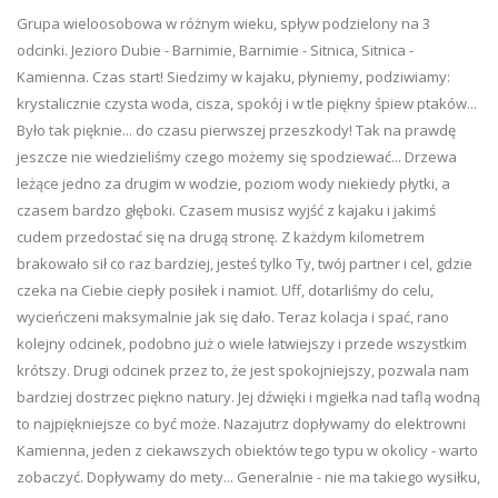
Grupa wieloosobowa w różnym wieku, spływ podzielony na 3
odcinki. Jezioro Dubie - Barnimie, Barnimie - Sitnica, Sitnica -
Kamienna. Czas start! Siedzimy w kajaku, płyniemy, podziwiamy:
krystalicznie czysta woda, cisza, spokój i w tle piękny śpiew ptaków...
Było tak pięknie... do czasu pierwszej przeszkody! Tak na prawdę
jeszcze nie wiedzieliśmy czego możemy się spodziewać... Drzewa
leżące jedno za drugim w wodzie, poziom wody niekiedy płytki, a
czasem bardzo głęboki. Czasem musisz wyjść z kajaku i jakimś
cudem przedostać się na drugą stronę. Z każdym kilometrem
brakowało sił co raz bardziej, jesteś tylko Ty, twój partner i cel, gdzie
czeka na Ciebie ciepły posiłek i namiot. Uff, dotarliśmy do celu,
wycieńczeni maksymalnie jak się dało. Teraz kolacja i spać, rano
kolejny odcinek, podobno już o wiele łatwiejszy i przede wszystkim
krótszy. Drugi odcinek przez to, że jest spokojniejszy, pozwala nam
bardziej dostrzec piękno natury. Jej dźwięki i mgiełka nad taflą wodną
to najpiękniejsze co być może. Nazajutrz dopływamy do elektrowni
Kamienna, jeden z ciekawszych obiektów tego typu w okolicy - warto
zobaczyć. Dopływamy do mety... Generalnie - nie ma takiego wysiłku,