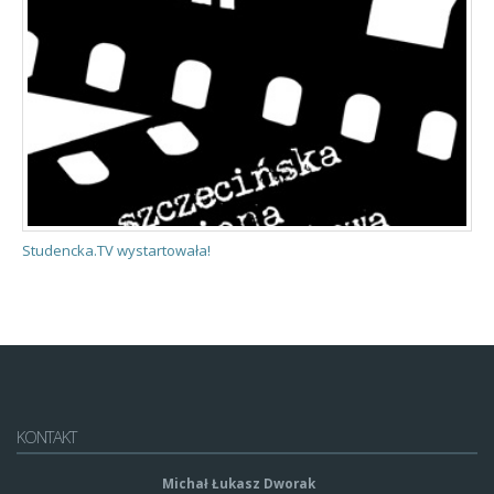
Studencka.TV wystartowała!
O
KONTAKT
Michał Łukasz Dworak