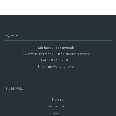
KONTAKT
Michał Łukasz Dworak
Kierownik EkoTrendy | Liga Ochrony Przyrody
Tel:
+48 797 591 858
Email:
md@ekotrendy.pl
INFORMACJE
Ekologia
Aktualności
Agro