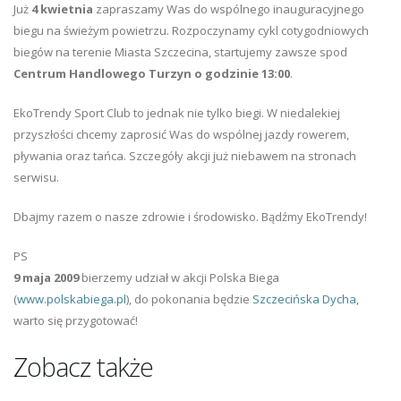
Już
4 kwietnia
zapraszamy Was do wspólnego inauguracyjnego
biegu na świeżym powietrzu. Rozpoczynamy cykl cotygodniowych
biegów na terenie Miasta Szczecina, startujemy zawsze spod
Centrum Handlowego Turzyn o godzinie 13:00
.
EkoTrendy Sport Club to jednak nie tylko biegi. W niedalekiej
przyszłości chcemy zaprosić Was do wspólnej jazdy rowerem,
pływania oraz tańca. Szczegóły akcji już niebawem na stronach
serwisu.
Dbajmy razem o nasze zdrowie i środowisko. Bądźmy EkoTrendy!
PS
9 maja 2009
bierzemy udział w akcji Polska Biega
(
www.polskabiega.pl
), do pokonania będzie
Szczecińska Dycha
,
warto się przygotować!
Zobacz także