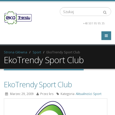
Szukaj
+48 501 95 95 35
Strona Główna
Sport
EkoTrendy Sport Club
EkoTrendy Sport Club
EkoTrendy Sport Club
Marzec 29, 2009
Przez
krs
Kategoria
Aktualności
Sport