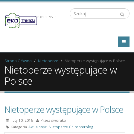
Szukaj
+48 501 95 95 35
Strona Główna
Nietoperze
Nietoperze występujące w Polsce
Nietoperze występujące w
Polsce
Nietoperze występujące w Polsce
luty 10, 2016
Przez
dworako
Kategoria
Aktualności
Nietoperze
Chiropterolog