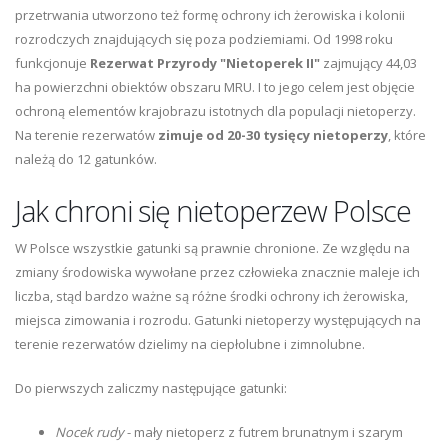
przetrwania utworzono też formę ochrony ich żerowiska i kolonii
rozrodczych znajdujących się poza podziemiami. Od 1998 roku
funkcjonuje
Rezerwat Przyrody "Nietoperek II"
zajmujący 44,03
ha powierzchni obiektów obszaru MRU. I to jego celem jest objęcie
ochroną elementów krajobrazu istotnych dla populacji nietoperzy.
Na terenie rezerwatów
zimuje od 20-30 tysięcy nietoperzy
, które
należą do 12 gatunków.
Jak chroni się nietoperzew Polsce
W Polsce wszystkie gatunki są prawnie chronione. Ze względu na
zmiany środowiska wywołane przez człowieka znacznie maleje ich
liczba, stąd bardzo ważne są różne środki ochrony ich żerowiska,
miejsca zimowania i rozrodu. Gatunki nietoperzy występujących na
terenie rezerwatów dzielimy na ciepłolubne i zimnolubne.
Do pierwszych zaliczmy następujące gatunki:
Nocek rudy
- mały nietoperz z futrem brunatnym i szarym