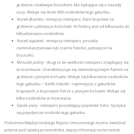
grzbiecie i białawym brzuchem. Ma stykające się u nasady
uszy. Widuje się około 800 osobników tego gatunku.
Nocek Brandta
- mniejszy nietoperz, futro brązowe na
grzbiecie i jaśniejsze końcówki. W fortecy jest od kilkunastu do
kilkudziesięciu osobników.
Nocek wąsatek
- mniejszy nietoperz, posiada
ciemnokasztanowe lub czarne futerko, jaśniejsze na
brzuszku.
Mroczek późny
- drugi co do wielkości nietoperz znajdujący się
w rezerwacie. Charakteryzuje się ciemnobrązowym futrem na
grzbiecie i jasnymi końcami. Widuje się kilkanaście osobników
tego gatunku. •
Karlik malutki
- najmniejszy z gatunków
krajowych, o brązowym futrze z jasnymi końcami. Widuje się
kilka osobników w rezerwacie.
Gacek szary
- nietoperz posiadający popielate futro. Spotyka
się pojedyncze osobniki tego gatunku.
Podziemia Międzyrzeckiego Rejonu Umocnionego można zwiedzać
jedynie pod opieką przewodnika, więcej informacji na ten temat