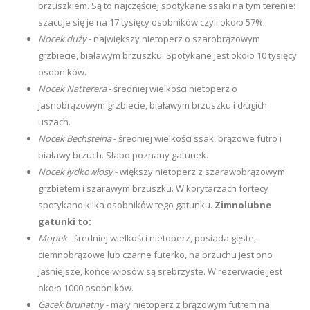
brzuszkiem. Są to najczęściej spotykane ssaki na tym terenie:
szacuje się je na 17 tysięcy osobników czyli około 57%.
Nocek duży
- największy nietoperz o szarobrązowym
grzbiecie, białawym brzuszku. Spotykane jest około 10 tysięcy
osobników.
Nocek Natterera
- średniej wielkości nietoperz o
jasnobrązowym grzbiecie, białawym brzuszku i długich
uszach.
Nocek Bechsteina
- średniej wielkości ssak, brązowe futro i
białawy brzuch. Słabo poznany gatunek.
Nocek łydkowłosy
- większy nietoperz z szarawobrązowym
grzbietem i szarawym brzuszku. W korytarzach fortecy
spotykano kilka osobników tego gatunku.
Zimnolubne
gatunki to:
Mopek
- średniej wielkości nietoperz, posiada gęste,
ciemnobrązowe lub czarne futerko, na brzuchu jest ono
jaśniejsze, końce włosów są srebrzyste. W rezerwacie jest
około 1000 osobników.
Gacek brunatny
- mały nietoperz z brązowym futrem na