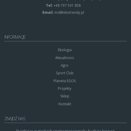
Tel:
+48 797 591 858
Email:
md@ekotrendy.pl
INFORMACJE
Ekologia
Aktualności
Agro
Sport Club
Planeta EGOS
Projekty
Sklep
Kontakt
ZNAJDŹ NAS
Znajdź nas w mediach społecznościowych i bądź na bieżąco.